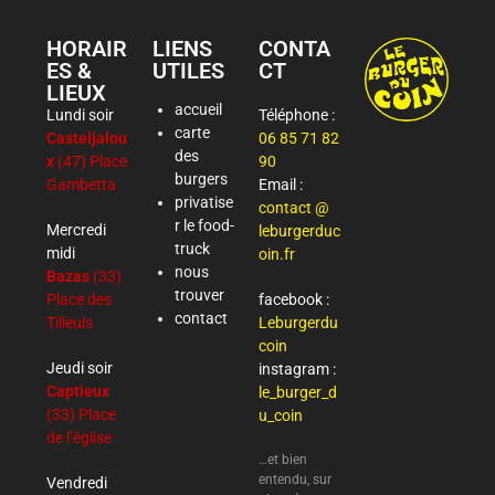
HORAIR
LIENS
CONTA
ES &
UTILES
CT
LIEUX
accueil
Lundi soir
Téléphone :
carte
Casteljalou
06 85 71 82
des
x
(47) Place
90
burgers
Gambetta
Email :
privatise
contact @
r le food-
Mercredi
leburgerduc
truck
midi
oin.fr
nous
Bazas
(33)
trouver
Place des
facebook :
contact
Tilleuls
Leburgerdu
coin
Jeudi soir
instagram :
Captieux
le_burger_d
(33) Place
u_coin
de l’église
…et bien
entendu, sur
Vendredi