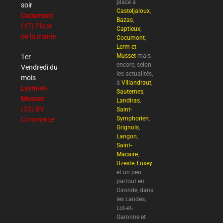
place à
soir
Casteljaloux
,
Cocumont
Bazas
,
(47) Place
Captieux
,
de la mairie
Cocumont
,
Lerm et
Musset
mais
1er
encore, selon
Vendredi du
les actualités,
mois
à
Villandraut
,
Lerm-et-
Sauternes
,
Musset
Landiras
,
(33) BV
Saint-
Symphorien
,
Commerce
Grignols
,
Langon
,
Saint-
Macaire
,
Uzeste
,
Luxey
et un peu
partout en
Gironde, dans
les Landes,
Lot-et-
Garonne et